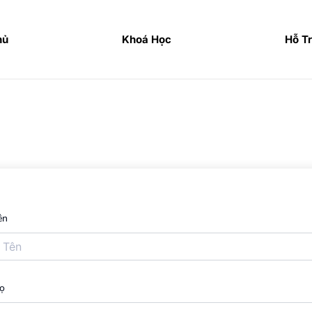
hủ
Khoá Học
Hỗ T
ên
ọ