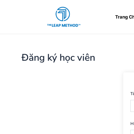
Nhảy
tới
Trang C
nội
dung
Đăng ký học viên
T
H