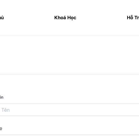
hủ
Khoá Học
Hỗ T
ên
ọ