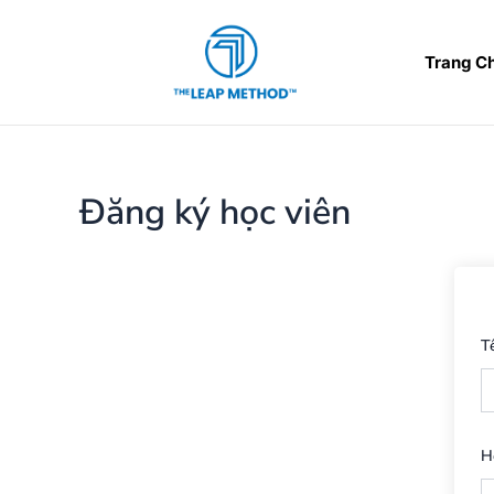
Nhảy
tới
Trang C
nội
dung
Đăng ký học viên
T
H