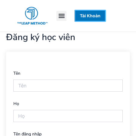
Nhảy
tới
Menu
Tài Khoản
Trang Chủ
Khoá Học
Hỗ Trợ
nội
dung
Đăng ký học viên
Tên
Họ
Tên đăng nhập