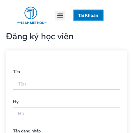
Nhảy
tới
Menu
Tài Khoản
Trang Chủ
Khoá Học
Hỗ Trợ
nội
dung
Đăng ký học viên
Tên
Họ
Tên đăng nhập