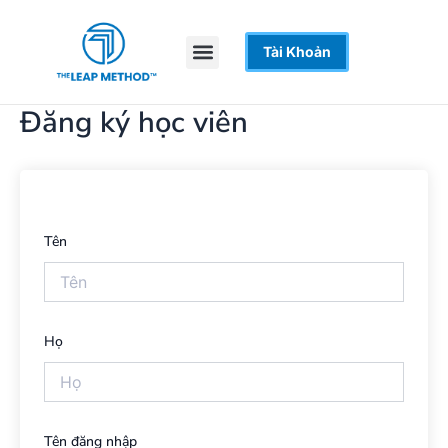
Nhảy
tới
Menu
Tài Khoản
Trang Chủ
Khoá Học
Hỗ Trợ
nội
dung
Đăng ký học viên
Tên
Họ
Tên đăng nhập