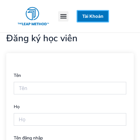
Nhảy
tới
Menu
Tài Khoản
Trang Chủ
Khoá Học
Hỗ Trợ
nội
dung
Đăng ký học viên
Tên
Họ
Tên đăng nhập