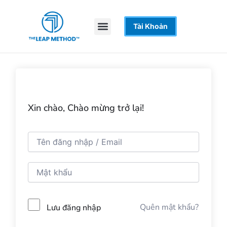
Nhảy
tới
Menu
Tài Khoản
Trang Chủ
Khoá Học
Hỗ Trợ
nội
dung
Xin chào, Chào mừng trở lại!
Quên mật khẩu?
Lưu đăng nhập