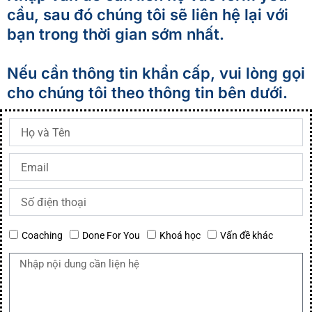
cầu, sau đó chúng tôi sẽ liên hệ lại với
bạn trong thời gian sớm nhất.
Nếu cần thông tin khẩn cấp, vui lòng gọi
cho chúng tôi theo thông tin bên dưới.
T
ê
n
E
m
a
S
i
ố
l
đ
C
Coaching
Done For You
Khoá học
Vấn đề khác
i
h
ệ
e
N
n
c
h
t
k
ậ
h
b
p
o