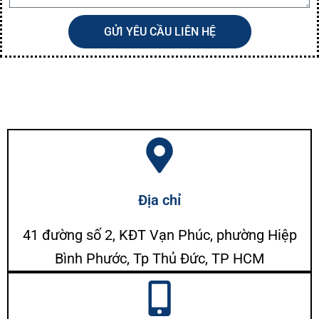
o
n
ạ
x
ộ
i
GỬI YÊU CẦU LIÊN HỆ
i
d
u
n
g
c
ầ
n
l
i
ệ
n
Địa chỉ
h
ệ
41 đường số 2, KĐT Vạn Phúc, phường Hiệp
Bình Phước, Tp Thủ Đức, TP HCM