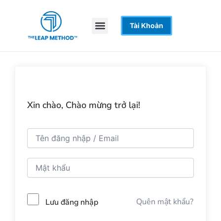
Nhảy
tới
Menu
Tài Khoản
Trang Chủ
Khoá Học
Hỗ Trợ
nội
dung
Xin chào, Chào mừng trở lại!
Quên mật khẩu?
Lưu đăng nhập