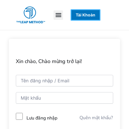
Nhảy
tới
Menu
Tài Khoản
Trang Chủ
Khoá Học
Hỗ Trợ
nội
dung
Xin chào, Chào mừng trở lại!
Quên mật khẩu?
Lưu đăng nhập