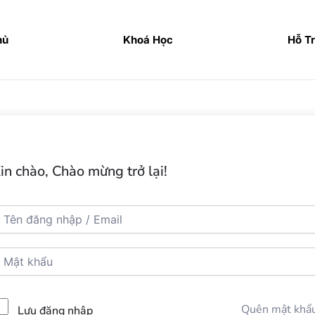
hủ
Khoá Học
Hỗ T
in chào, Chào mừng trở lại!
Quên mật khẩ
Lưu đăng nhập