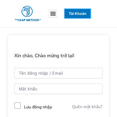
Nhảy
tới
Menu
Tài Khoản
Trang Chủ
Khoá Học
Hỗ Trợ
nội
dung
Xin chào, Chào mừng trở lại!
Quên mật khẩu?
Lưu đăng nhập