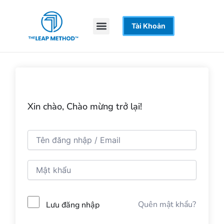
Nhảy
tới
Menu
Tài Khoản
Trang Chủ
Khoá Học
Hỗ Trợ
nội
dung
Xin chào, Chào mừng trở lại!
Quên mật khẩu?
Lưu đăng nhập