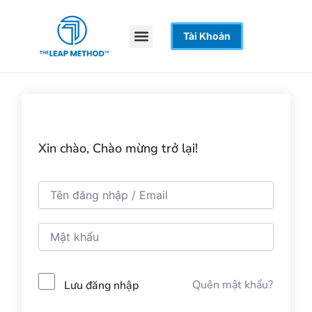
Nhảy
tới
Menu
Tài Khoản
Trang Chủ
Khoá Học
Hỗ Trợ
nội
dung
Xin chào, Chào mừng trở lại!
Quên mật khẩu?
Lưu đăng nhập