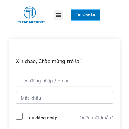
Nhảy
tới
Menu
Tài Khoản
Trang Chủ
Khoá Học
Hỗ Trợ
nội
dung
Xin chào, Chào mừng trở lại!
Quên mật khẩu?
Lưu đăng nhập