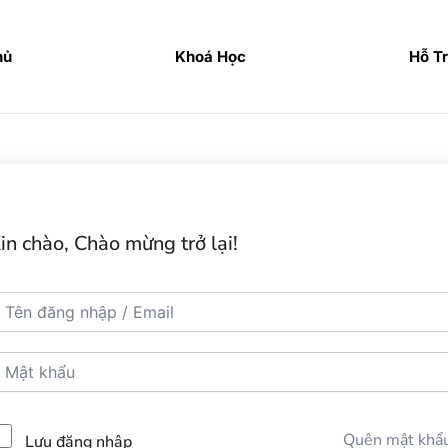
hủ
Khoá Học
Hỗ T
in chào, Chào mừng trở lại!
Quên mật khẩ
Lưu đăng nhập