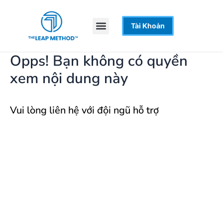
Nhảy
tới
Menu
Tài Khoản
Trang Chủ
Khoá Học
Hỗ Trợ
nội
dung
Opps! Bạn không có quyền
xem nội dung này
Vui lòng liên hệ với đội ngũ hỗ trợ