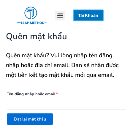
Nhảy
Bắt
buộc
tới
Menu
Tài Khoản
Trang Chủ
Khoá Học
Hỗ Trợ
nội
dung
Quên mật khẩu
Quên mật khẩu? Vui lòng nhập tên đăng
nhập hoặc địa chỉ email. Bạn sẽ nhận được
một liên kết tạo mật khẩu mới qua email.
Tên đăng nhập hoặc email
*
Đặt lại mật khẩu