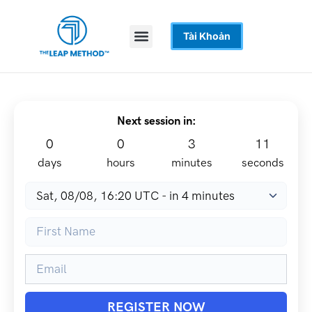
Nhảy
tới
Menu
Tài Khoản
Trang Chủ
Khoá Học
Hỗ Trợ
nội
dung
Next session in:
0
0
3
11
days
hours
minutes
seconds
REGISTER NOW