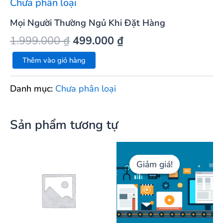
Chưa phân loại
Mọi Người Thường Ngủ Khi Đặt Hàng
1.999.000
₫
499.000
₫
Thêm vào giỏ hàng
Danh mục:
Chưa phân loại
Sản phẩm tương tự
Giá
Giá
hiện
gốc
Giảm giá!
Giảm giá!
tại
là:
là:
30.000.000 
4.000.000 ₫.