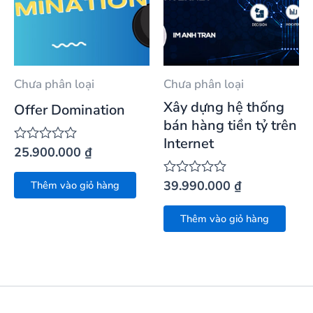
Chưa phân loại
Chưa phân loại
Xây dựng hệ thống
Offer Domination
bán hàng tiền tỷ trên
Internet
25.900.000
₫
Được
xếp
hạng
39.990.000
₫
Được
Thêm vào giỏ hàng
0
xếp
5
hạng
sao
Thêm vào giỏ hàng
0
5
sao