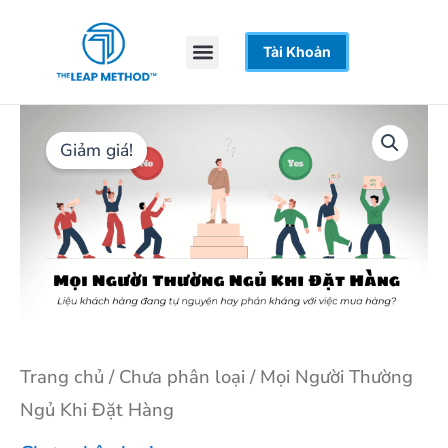
Nhảy
tới
Menu
Tài Khoản
Trang Chủ
Khoá Học
Hỗ Trợ
nội
dung
Mọi
Giá
Giá
Người
gốc
hiện
Giảm giá!
Thường
Ngủ
là:
tại
Khi
Đặt
1.999.000 ₫.
là:
Hàng
499.000 ₫.
số
lượng
Trang chủ
/
Chưa phân loại
/ Mọi Người Thường
Ngủ Khi Đặt Hàng