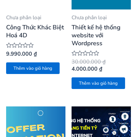
Chưa phân loại
Chưa phân loại
Công Thức Khác Biệt
Thiết kế hệ thống
Hoá 4D
website với
Wordpress
9.990.000
₫
Được
xếp
30.000.000
₫
Được
hạng
xếp
4.000.000
₫
Thêm vào giỏ hàng
0
hạng
5
0
sao
5
Thêm vào giỏ hàng
sao